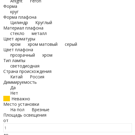
Arlight
Feron
Форма
круг
Форма плафона
Цилиндр
Круглый
Материал плафона
стекло
металл
Цвет арматуры
хром
хром матовый
серый
Цвет плафона
прозрачный
хром
Тип лампы
светодиодная
Страна происхождения
Китай
Россия
Диммируемость
Да
Нет
Неважно
Место установки
На пол
Врезные
Площадь освещения
от
до