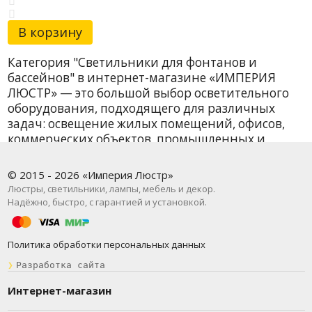
В корзину
Категория "Светильники для фонтанов и
бассейнов" в интернет-магазине «ИМПЕРИЯ
ЛЮСТР» — это большой выбор осветительного
оборудования, подходящего для различных
задач: освещение жилых помещений, офисов,
коммерческих объектов, промышленных и
уличных территорий. У нас вы найдёте как
базовые модели, так и дизайнерские решения от
© 2015 - 2026 «Империя Люстр»
проверенных брендов. В наличии более 7
Люстры, светильники, лампы, мебель и декор.
наименований — и всё это с быстрой доставкой
Надёжно, быстро, с гарантией и установкой.
по Москве и всей России.
Светильники для фонтанов и бассейнов
Политика обработки персональных данных
представлены в подкатегориях: Уличный свет.
❯
Разработка сайта
Минимальная цена на товар в данной
категории — от 7 781 руб. ₽, что делает
Интернет-магазин
предложения доступными для широкого круга