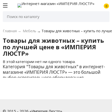
0
Главная
→
Мебель
→
Товары для животных – купить по луч
Товары для животных – купить
по лучшей цене в «ИМПЕРИЯ
ЛЮСТР»
В этой категории нет ни одного товара.
Категория "Товары для животных" в интернет-
магазине «ИМПЕРИЯ ЛЮСТР» — это большой
выбор осветительного оборудования,
подходящего для различных задач: освещение
жилых помещений, офисов, коммерческих
объектов, промышленных и уличных
территорий. У нас вы найдёте как базовые
модели, так и дизайнерские решения от
проверенных брендов. В наличии более 0
© 2015 - 2026 «Империя Люстр»