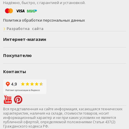
Надёжно, быстро, с гарантией и установкой.
России.
Конвертеры представлены в подкатегориях:
Светодиодные ленты › Драйверы ›
Политика обработки персональных данных
Комплектующие для светодиодных лент.
❯
Разработка сайта
Минимальная цена на товар в данной
категории — от 0 руб. ₽, что делает предложения
Интернет-магазин
доступными для широкого круга покупателей.
Мы постоянно обновляем ассортимент, следим
Покупателю
за новыми тенденциями в мире освещения и
предлагаем только актуальные решения.
Контакты
Каждый товар сопровождается подробным
описанием, техническими характеристиками и
фотографиями. При необходимости вы можете
получить консультацию у наших специалистов
— просто позвоните по телефону +7 (985) 923-45-
45, и мы поможем подобрать идеальное
Вся представленная на сайте информация, касающаяся технических
решение именно под ваши задачи. Сделайте
характеристик, наличия на складе, стоимости товаров, носит
информационный характер и ни при каких условиях не является
освещение функциональным, современным и
публичной офертой, определяемой положениями Статьи 437(2)
энергоэффективным — выбирайте Конвертеры в
Гражданского кодекса РФ.