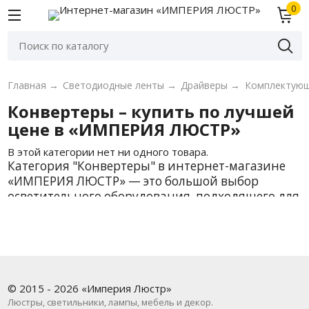
0
Главная
→
Светодиодные ленты
→
Драйверы
→
Комплектующ
Конвертеры – купить по лучшей
цене в «ИМПЕРИЯ ЛЮСТР»
В этой категории нет ни одного товара.
Категория "Конвертеры" в интернет-магазине
«ИМПЕРИЯ ЛЮСТР» — это большой выбор
осветительного оборудования, подходящего для
различных задач: освещение жилых
помещений, офисов, коммерческих объектов,
промышленных и уличных территорий. У нас
вы найдёте как базовые модели, так и
дизайнерские решения от проверенных
брендов. В наличии более 0 наименований — и
© 2015 - 2026 «Империя Люстр»
всё это с быстрой доставкой по Москве и всей
Люстры, светильники, лампы, мебель и декор.