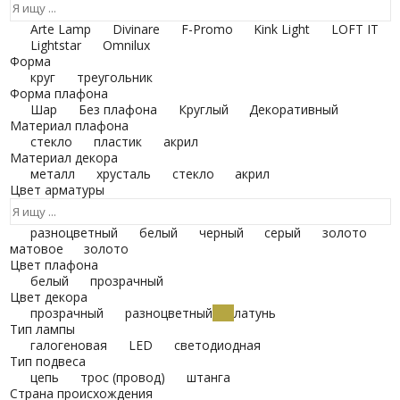
Arte Lamp
Divinare
F-Promo
Kink Light
LOFT IT
Lightstar
Omnilux
Форма
круг
треугольник
Форма плафона
Шар
Без плафона
Круглый
Декоративный
Материал плафона
стекло
пластик
акрил
Материал декора
металл
хрусталь
стекло
акрил
Цвет арматуры
разноцветный
белый
черный
серый
золото
матовое
золото
Цвет плафона
белый
прозрачный
Цвет декора
прозрачный
разноцветный
латунь
Тип лампы
галогеновая
LED
светодиодная
Тип подвеса
цепь
трос (провод)
штанга
Страна происхождения