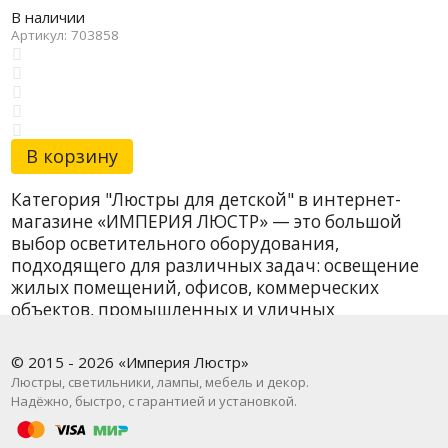
В наличии
Артикул: 703858
В корзину
Категория "Люстры для детской" в интернет-
магазине «ИМПЕРИЯ ЛЮСТР» — это большой
выбор осветительного оборудования,
подходящего для различных задач: освещение
жилых помещений, офисов, коммерческих
объектов, промышленных и уличных
территорий. У нас вы найдёте как базовые
модели, так и дизайнерские решения от
© 2015 - 2026 «Империя Люстр»
проверенных брендов. В наличии более 18
Люстры, светильники, лампы, мебель и декор.
наименований — и всё это с быстрой доставкой
Надёжно, быстро, с гарантией и установкой.
по Москве и всей России.