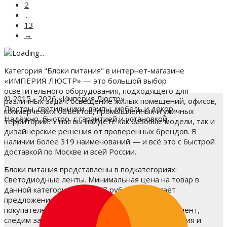
2
...
13
→
Категория "Блоки питания" в интернет-магазине
«ИМПЕРИЯ ЛЮСТР» — это большой выбор
осветительного оборудования, подходящего для
© 2015 - 2026 «Империя Люстр»
различных задач: освещение жилых помещений, офисов,
Люстры, светильники, лампы, мебель и декор.
коммерческих объектов, промышленных и уличных
Надёжно, быстро, с гарантией и установкой.
территорий. У нас вы найдёте как базовые модели, так и
дизайнерские решения от проверенных брендов. В
наличии более 319 наименований — и всё это с быстрой
доставкой по Москве и всей России.
Блоки питания представлены в подкатегориях:
Светодиодные ленты. Минимальная цена на товар в
данной категории — от 347 руб. ₽, что делает
предложения доступными для широкого круга
покупателей. Мы постоянно обновляем ассортимент,
следим за новыми тенденциями в мире освещения и