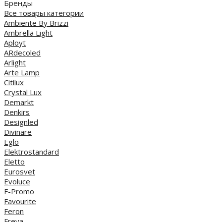
Бренды
Все товары категории
Ambiente By Brizzi
Ambrella Light
Aployt
ARdecoled
Arlight
Arte Lamp
Citilux
Crystal Lux
Demarkt
Denkirs
Designled
Divinare
Eglo
Elektrostandard
Eletto
Eurosvet
Evoluce
F-Promo
Favourite
Feron
Freya