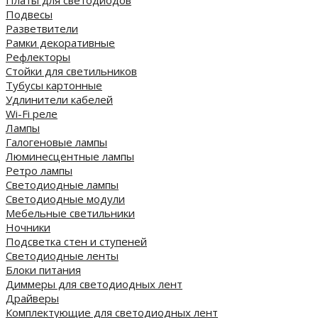
Платы для светодиодов
Подвесы
Разветвители
Рамки декоративные
Рефлекторы
Стойки для светильников
Тубусы картонные
Удлинители кабелей
Wi-Fi реле
Лампы
Галогеновые лампы
Люминесцентные лампы
Ретро лампы
Светодиодные лампы
Светодиодные модули
Мебельные светильники
Ночники
Подсветка стен и ступеней
Светодиодные ленты
Блоки питания
Диммеры для светодиодных лент
Драйверы
Комплектующие для светодиодных лент