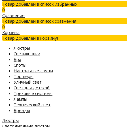
Товар добавлен в список избранных
0
Сравнение
Товар добавлен в список сравнения
0
Корзина
Товар добавлен в корзину!
Люстры
Светильники
Бра
Споты
Настольные лампы
Торшеры
Уличный свет
Свет для детской
Трековые системы
Лампы
Технический свет
Бренды
Люстры
Светодиодные люстры