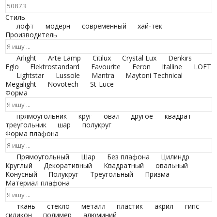
Стиль
лофт
модерн
современный
хай-тек
Производитель
Arlight
Arte Lamp
Citilux
Crystal Lux
Denkirs
Eglo
Elektrostandard
Favourite
Feron
Italline
LOFT
Lightstar
Lussole
Mantra
Maytoni Technical
Megalight
Novotech
St-Luce
Форма
прямоугольник
круг
овал
другое
квадрат
треугольник
шар
полукруг
Форма плафона
Прямоугольный
Шар
Без плафона
Цилиндр
Круглый
Декоративный
Квадратный
овальный
Конусный
Полукруг
Треугольный
Призма
Материал плафона
ткань
стекло
металл
пластик
акрил
гипс
силикон
полимер
алюминий