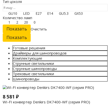
Тип цоколя
GU10
LED
E27
E14
GU5.3
GX53
Количество ламп
1
2
20
0
Очистить
Готовые решения
Драйверы для шинопроводов
Комплектующие
Струнные светильники
Струнные шинопроводы
Трековые светильники
Шинопроводы
8 581
₽
WI-FI конвертер Denkirs DK7400-WF (серия PRO)