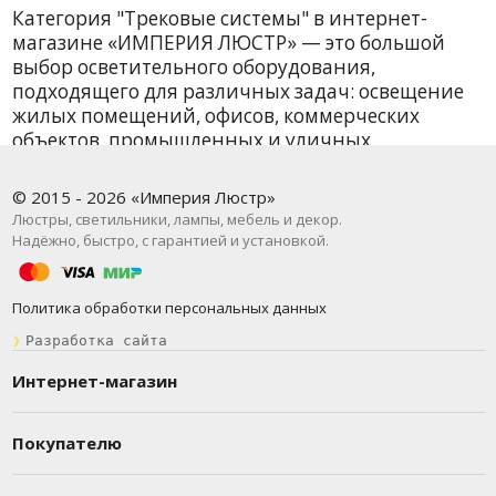
Категория "Трековые системы" в интернет-
магазине «ИМПЕРИЯ ЛЮСТР» — это большой
выбор осветительного оборудования,
подходящего для различных задач: освещение
жилых помещений, офисов, коммерческих
объектов, промышленных и уличных
территорий. У нас вы найдёте как базовые
модели, так и дизайнерские решения от
© 2015 - 2026 «Империя Люстр»
проверенных брендов. В наличии более 2383
Люстры, светильники, лампы, мебель и декор.
наименований — и всё это с быстрой доставкой
Надёжно, быстро, с гарантией и установкой.
по Москве и всей России.
Трековые системы представлены в
Политика обработки персональных данных
подкатегориях: . Минимальная цена на товар в
❯
Разработка сайта
данной категории — от 4 руб. ₽, что делает
предложения доступными для широкого круга
Интернет-магазин
покупателей. Мы постоянно обновляем
ассортимент, следим за новыми тенденциями в
Покупателю
мире освещения и предлагаем только
актуальные решения.