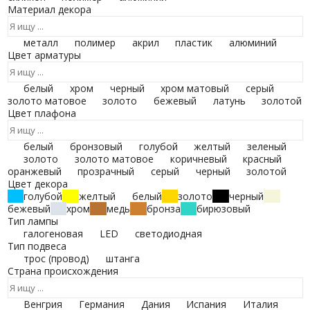
Материал декора
металл
полимер
акрил
пластик
алюминий
Цвет арматуры
белый
хром
черный
хром матовый
серый
золото матовое
золото
бежевый
латунь
золотой
Цвет плафона
белый
бронзовый
голубой
желтый
зеленый
золото
золото матовое
коричневый
красный
оранжевый
прозрачный
серый
черный
золотой
Цвет декора
голубой
желтый
белый
золото
черный
бежевый
хром
медь
бронза
бирюзовый
Тип лампы
галогеновая
LED
светодиодная
Тип подвеса
трос (провод)
штанга
Страна происхождения
Венгрия
Германия
Дания
Испания
Италия