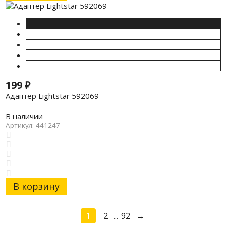
199
₽
Адаптер Lightstar 592069
В наличии
Артикул: 441247
В корзину
1
2
92
→
...