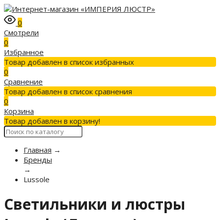
0
Смотрели
0
Избранное
Товар добавлен в список избранных
0
Сравнение
Товар добавлен в список сравнения
0
Корзина
Товар добавлен в корзину!
Главная
→
Бренды
→
Lussole
Светильники и люстры