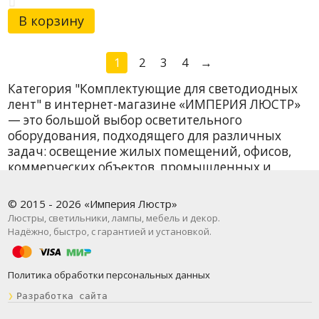
В корзину
1
2
3
4
→
Категория "Комплектующие для светодиодных
лент" в интернет-магазине «ИМПЕРИЯ ЛЮСТР»
— это большой выбор осветительного
оборудования, подходящего для различных
задач: освещение жилых помещений, офисов,
коммерческих объектов, промышленных и
уличных территорий. У нас вы найдёте как
базовые модели, так и дизайнерские решения от
© 2015 - 2026 «Империя Люстр»
проверенных брендов. В наличии более 86
Люстры, светильники, лампы, мебель и декор.
наименований — и всё это с быстрой доставкой
Надёжно, быстро, с гарантией и установкой.
по Москве и всей России.
Комплектующие для светодиодных лент
Политика обработки персональных данных
представлены в подкатегориях: Светодиодные
❯
Разработка сайта
ленты › Драйверы. Минимальная цена на товар
в данной категории — от 9 руб. ₽, что делает