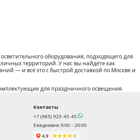
осветительного оборудования, подходящего для
личных территорий. У нас вы найдёте как
ний — и всё это с быстрой доставкой по Москве и
Комплектующие для праздничного освещения.
 для широкого круга покупателей. Мы постоянно
туальные решения.
Контакты
иями. При необходимости вы можете получить
+7 (985) 923-45-45
ожем подобрать идеальное решение именно под
Ежедневно 9:00 - 20:00
йте Заглушки для дюралайта в «ИМПЕРИЯ