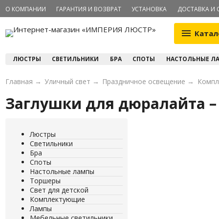
О КОМПАНИИ
ГАРАНТИЯ И ВОЗВРАТ
УСТАНОВКА
ДОСТАВКА И 
Катал
ЛЮСТРЫ
СВЕТИЛЬНИКИ
БРА
СПОТЫ
НАСТОЛЬНЫЕ Л
Главная
→
Уличный свет
→
Праздничное освещение
→
Компл
Заглушки для дюралайта –
Люстры
Светильники
Бра
Споты
Настольные лампы
Торшеры
Свет для детской
Комплектующие
Лампы
Мебельные светильники