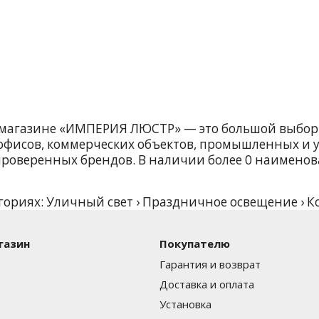
-магазине «ИМПЕРИЯ ЛЮСТР» — это большой выбор 
фисов, коммерческих объектов, промышленных и у
проверенных брендов. В наличии более 0 наименова
гориях: Уличный свет › Праздничное освещение › 
 от 0 руб. ₽, что делает предложения доступными
нциями в мире освещения и предлагаем только ак
газин
Покупателю
ием, техническими характеристиками и фотограф
Гарантия и возврат
воните по телефону +7 (985) 923-45-45, и мы пом
Доставка и оплата
ным, современным и энергоэффективным — выбира
Установка