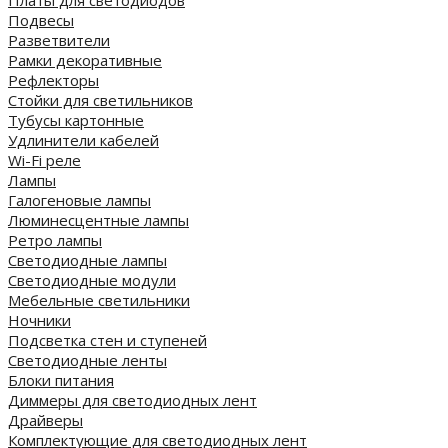
Платы для светодиодов
Подвесы
Разветвители
Рамки декоративные
Рефлекторы
Стойки для светильников
Тубусы картонные
Удлинители кабелей
Wi-Fi реле
Лампы
Галогеновые лампы
Люминесцентные лампы
Ретро лампы
Светодиодные лампы
Светодиодные модули
Мебельные светильники
Ночники
Подсветка стен и ступеней
Светодиодные ленты
Блоки питания
Диммеры для светодиодных лент
Драйверы
Комплектующие для светодиодных лент