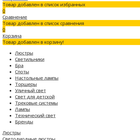
Товар добавлен в список избранных
0
Сравнение
Товар добавлен в список сравнения
0
Корзина
Товар добавлен в корзину!
Люстры
Светильники
Бра
Споты
Настольные лампы
Торшеры
Уличный свет
Свет для детской
Трековые системы
Лампы
Технический свет
Бренды
Люстры
Светодиодные люстры