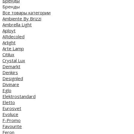
Бренды
Бренды
Все товары категории
Ambiente By Brizzi
Ambrella Light
Aployt
ARdecoled
Arlight
Arte Lamp
Citilux
Crystal Lux
Demarkt
Denkirs
Designled
Divinare
Eglo
Elektrostandard
Eletto
Eurosvet
Evoluce
F-Promo
Favourite
Feron