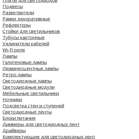
Платы для светодиодов
Подвесы
Разветвители
Рамки декоративные
Рефлекторы
Стойки для светильников
Тубусы картонные
Удлинители кабелей
Wi-Fi реле
Лампы
Галогеновые лампы
Люминесцентные лампы
Ретро лампы
Светодиодные лампы
Светодиодные модули
Мебельные светильники
Ночники
Подсветка стен и ступеней
Светодиодные ленты
Блоки питания
Диммеры для светодиодных лент
Драйверы
Комплектующие для светодиодных лент