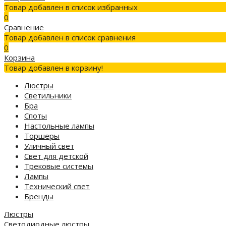
Товар добавлен в список избранных
0
Сравнение
Товар добавлен в список сравнения
0
Корзина
Товар добавлен в корзину!
Люстры
Светильники
Бра
Споты
Настольные лампы
Торшеры
Уличный свет
Свет для детской
Трековые системы
Лампы
Технический свет
Бренды
Люстры
Светодиодные люстры