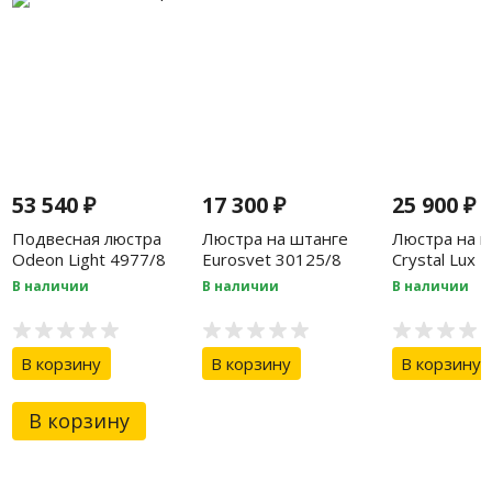
53 540
₽
17 300
₽
25 900
₽
Подвесная люстра
Люстра на штанге
Люстра на ш
Odeon Light 4977/8
Eurosvet 30125/8
Crystal Lux
хром
SP-PL7 GOL
В наличии
В наличии
В наличии
В корзину
В корзину
В корзину
В корзину