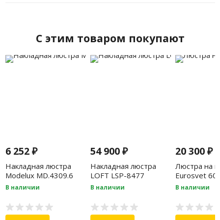
C этим товаром покупают
6 252
₽
54 900
₽
20 300
₽
Накладная люстра
Накладная люстра
Люстра на ш
Modelux MD.4309.6
LOFT LSP-8477
Eurosvet 60
серебро
В наличии
В наличии
В наличии