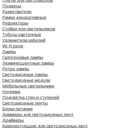
Платы для светодиодов
Подвесы
Разветвители
Рамки декоративные
Рефлекторы
Стойки для светильников
Тубусы картонные
Удлинители кабелей
Wi-Fi реле
Лампы
Галогеновые лампы
Люминесцентные лампы
Ретро лампы
Светодиодные лампы
Светодиодные модули
Мебельные светильники
Ночники
Подсветка стен и ступеней
Светодиодные ленты
Блоки питания
Диммеры для светодиодных лент
Драйверы
Комплектующие для светодиодных лент