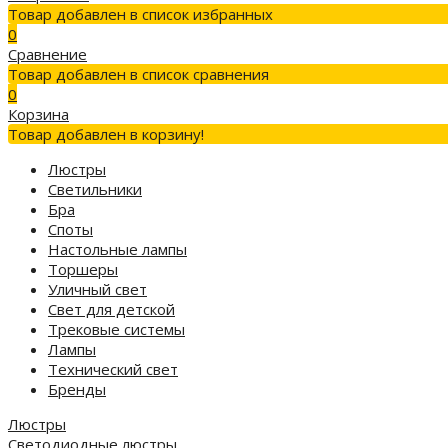
Товар добавлен в список избранных
0
Сравнение
Товар добавлен в список сравнения
0
Корзина
Товар добавлен в корзину!
Люстры
Светильники
Бра
Споты
Настольные лампы
Торшеры
Уличный свет
Свет для детской
Трековые системы
Лампы
Технический свет
Бренды
Люстры
Светодиодные люстры