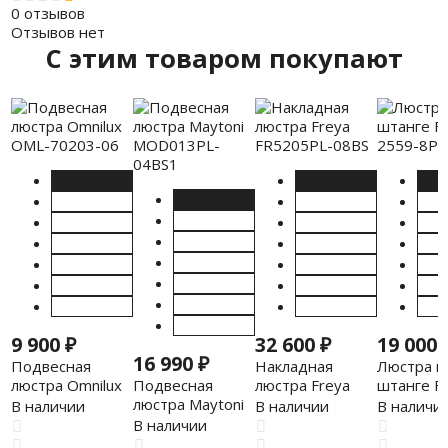
0 отзывов
Отзывов нет
C этим товаром покупают
9 900
₽
32 600
₽
19 000
16 990
₽
Подвесная
Накладная
Люстра н
люстра Omnilux
Подвесная
люстра Freya
штанге F
OML-70203-06
люстра Maytoni
FR5205PL-08BS
2559-8P
В наличии
В наличии
В наличи
MOD013PL-
В наличии
04BS1