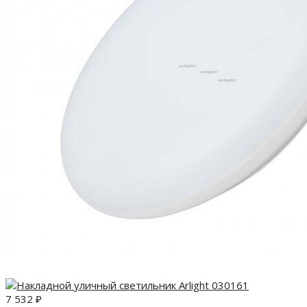
7 532
₽