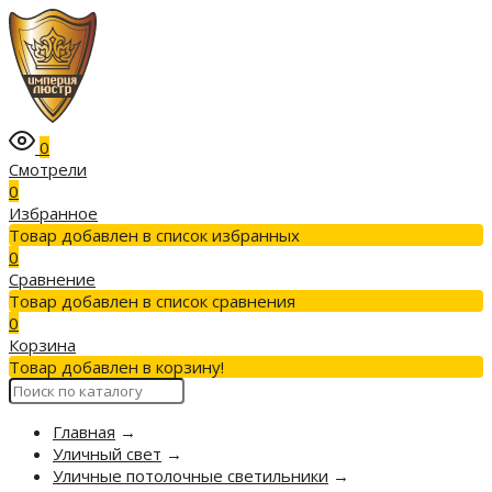
0
Смотрели
0
Избранное
Товар добавлен в список избранных
0
Сравнение
Товар добавлен в список сравнения
0
Корзина
Товар добавлен в корзину!
Главная
→
Уличный свет
→
Уличные потолочные светильники
→