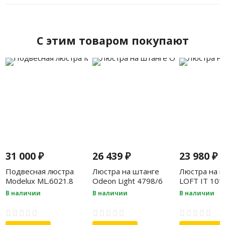
C этим товаром покупают
31 000
₽
26 439
₽
23 980
₽
Подвесная люстра
Люстра на штанге
Люстра на ш
Modelux ML.6021.8
Odeon Light 4798/6
LOFT IT 101
Gold
В наличии
В наличии
В наличии