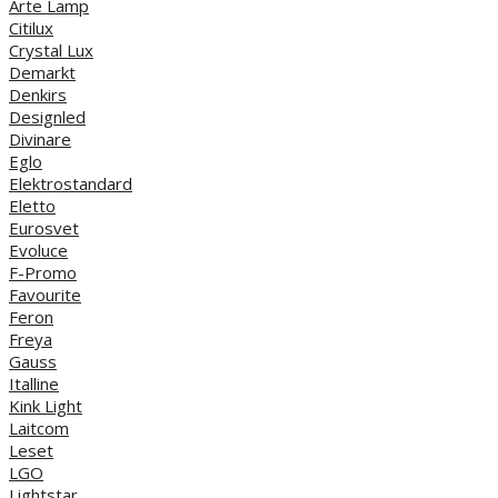
Arte Lamp
Citilux
Crystal Lux
Demarkt
Denkirs
Designled
Divinare
Eglo
Elektrostandard
Eletto
Eurosvet
Evoluce
F-Promo
Favourite
Feron
Freya
Gauss
Italline
Kink Light
Laitcom
Leset
LGO
Lightstar