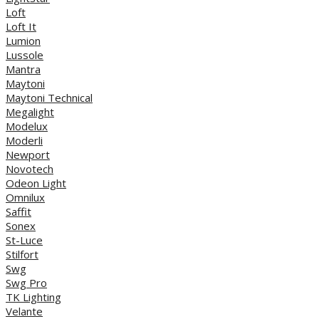
Loft
Loft It
Lumion
Lussole
Mantra
Maytoni
Maytoni Technical
Megalight
Modelux
Moderli
Newport
Novotech
Odeon Light
Omnilux
Saffit
Sonex
St-Luce
Stilfort
Swg
Swg Pro
TK Lighting
Velante