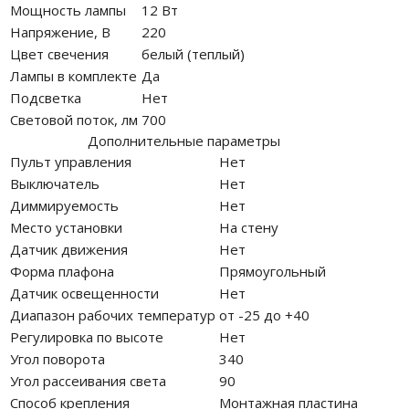
Мощность лампы
12 Вт
Напряжение, В
220
Цвет свечения
белый (теплый)
Лампы в комплекте
Да
Подсветка
Нет
Световой поток, лм
700
Дополнительные параметры
Пульт управления
Нет
Выключатель
Нет
Диммируемость
Нет
Место установки
На стену
Датчик движения
Нет
Форма плафона
Прямоугольный
Датчик освещенности
Нет
Диапазон рабочих температур
от -25 до +40
Регулировка по высоте
Нет
Угол поворота
340
Угол рассеивания света
90
Способ крепления
Монтажная пластина