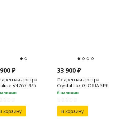
 900
₽
33 900
₽
одвесная люстра
Подвесная люстра
taluce V4767-9/5
Crystal Lux GLORIA SP6
CHROME
наличии
В наличии
В корзину
В корзину