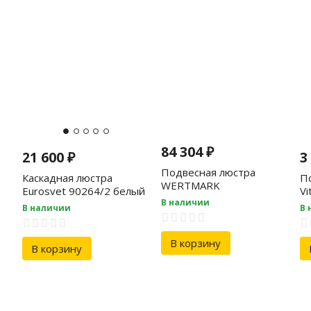
84 304
₽
21 600
₽
3
Подвесная люстра
Каскадная люстра
П
WERTMARK
Eurosvet 90264/2 белый
Vi
WE159.20.323
В наличии
В наличии
В 
В корзину
В корзину