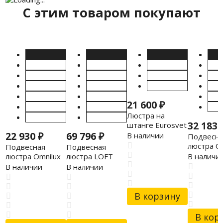
C этим товаром покупают
21 600
₽
Люстра на
32 183
штанге Eurosvet
22 930
₽
69 796
₽
30166/8 хром
В наличии
Подвесна
люстра O
Подвесная
Подвесная
Light 499
люстра Omnilux
люстра LOFT
В наличи
OML-80103-03
LSP-8385
В наличии
В наличии
В корзину
В кор