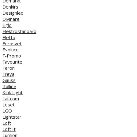
Demarkt
Denkirs
Designled
Divinare
Eglo
Elektrostandard
Eletto
Eurosvet
Evoluce
F-Promo
Favourite
Feron
Freya
Gauss
Italline
Kink Light
Laitcom
Leset
LGO
Lightstar
Loft
Loft It
Lumion