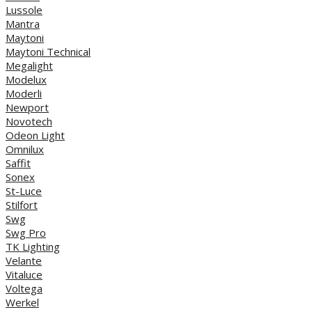
Lussole
Mantra
Maytoni
Maytoni Technical
Megalight
Modelux
Moderli
Newport
Novotech
Odeon Light
Omnilux
Saffit
Sonex
St-Luce
Stilfort
Swg
Swg Pro
TK Lighting
Velante
Vitaluce
Voltega
Werkel