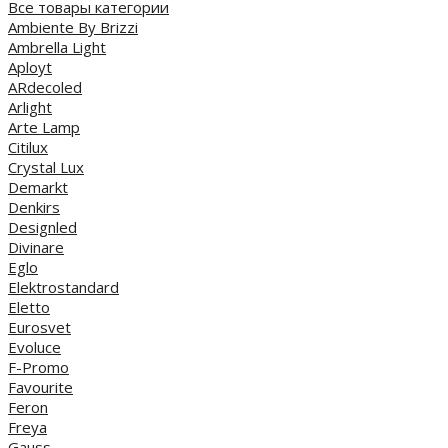
Все товары категории
Ambiente By Brizzi
Ambrella Light
Aployt
ARdecoled
Arlight
Arte Lamp
Citilux
Crystal Lux
Demarkt
Denkirs
Designled
Divinare
Eglo
Elektrostandard
Eletto
Eurosvet
Evoluce
F-Promo
Favourite
Feron
Freya
Gauss