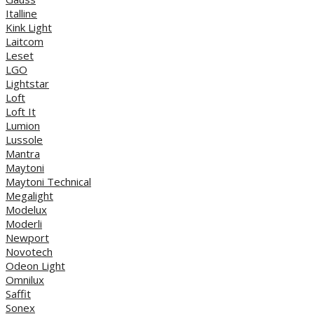
Italline
Kink Light
Laitcom
Leset
LGO
Lightstar
Loft
Loft It
Lumion
Lussole
Mantra
Maytoni
Maytoni Technical
Megalight
Modelux
Moderli
Newport
Novotech
Odeon Light
Omnilux
Saffit
Sonex