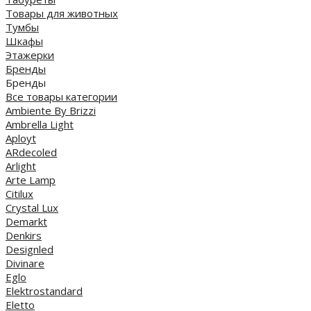
Товары для животных
Тумбы
Шкафы
Этажерки
Бренды
Бренды
Все товары категории
Ambiente By Brizzi
Ambrella Light
Aployt
ARdecoled
Arlight
Arte Lamp
Citilux
Crystal Lux
Demarkt
Denkirs
Designled
Divinare
Eglo
Elektrostandard
Eletto