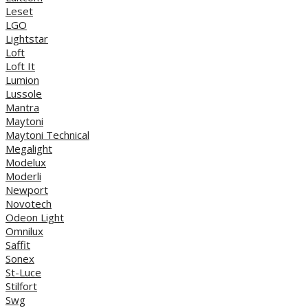
Leset
LGO
Lightstar
Loft
Loft It
Lumion
Lussole
Mantra
Maytoni
Maytoni Technical
Megalight
Modelux
Moderli
Newport
Novotech
Odeon Light
Omnilux
Saffit
Sonex
St-Luce
Stilfort
Swg