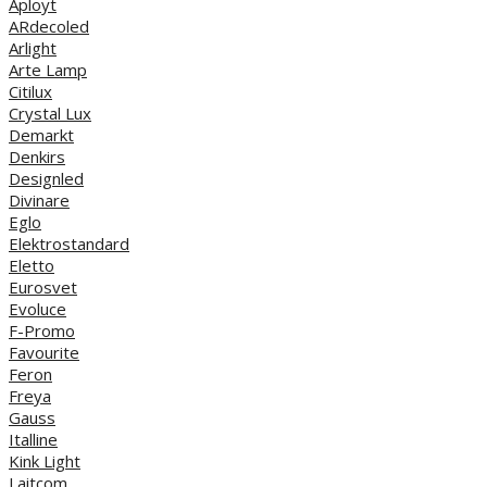
Aployt
ARdecoled
Arlight
Arte Lamp
Citilux
Crystal Lux
Demarkt
Denkirs
Designled
Divinare
Eglo
Elektrostandard
Eletto
Eurosvet
Evoluce
F-Promo
Favourite
Feron
Freya
Gauss
Italline
Kink Light
Laitcom