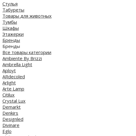
Стулья
Табуреты
Товары для животных
Тумбы
Шкафы
Этажерки
Бренды
Бренды
Все товары категории
Ambiente By Brizzi
Ambrella Light
Aployt
ARdecoled
Arlight
Arte Lamp
Citilux
Crystal Lux
Demarkt
Denkirs
Designled
Divinare
Eglo