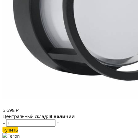
5 698
₽
Центральный склад:
В наличии
–
+
Купить