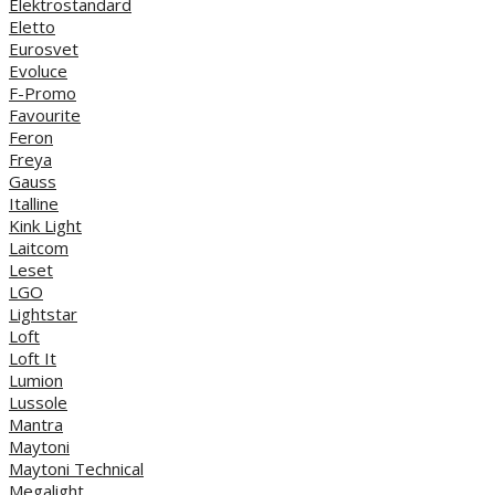
Elektrostandard
Eletto
Eurosvet
Evoluce
F-Promo
Favourite
Feron
Freya
Gauss
Italline
Kink Light
Laitcom
Leset
LGO
Lightstar
Loft
Loft It
Lumion
Lussole
Mantra
Maytoni
Maytoni Technical
Megalight