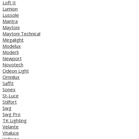
Loft It
Lumion
Lussole
Mantra
Maytoni
Maytoni Technical
Megalight
Modelux
Moderli
Newport
Novotech
Odeon Light
Omnilux
Saffit
Sonex
St-Luce
Stilfort
Swg
Swg Pro
TK Lighting
Velante
Vitaluce
Voltega