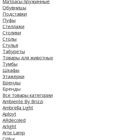
Матрасы пружинные
Обувницы
Подставки
Пуфы
Стеллажи
Столики
Столы
Стулья
Табуреты
Товары для животных
Тумбы
Шкафы
Этажерки
Бренды
Бренды
Все товары категории
Ambiente By Brizzi
Ambrella Light
Aployt
ARdecoled
Arlight
Arte Lamp
Citilux