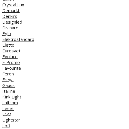
Crystal Lux
Demarkt
Denkirs
Designled
Divinare
Eglo
Elektrostandard
Eletto
Eurosvet
Evoluce
F-Promo
Favourite
Feron
Freya
Gauss
Italline
Kink Light
Laitcom
Leset
LGO
Lightstar
Loft