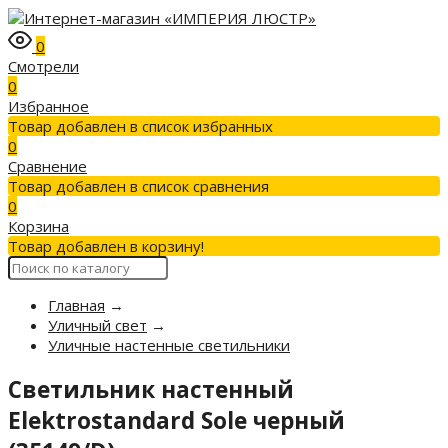
0
Смотрели
0
Избранное
Товар добавлен в список избранных
0
Сравнение
Товар добавлен в список сравнения
0
Корзина
Товар добавлен в корзину!
Главная
→
Уличный свет
→
Уличные настенные светильники
Светильник настенный
Elektrostandard Sole черный