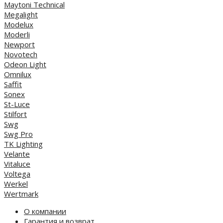
Maytoni Technical
Megalight
Modelux
Moderli
Newport
Novotech
Odeon Light
Omnilux
Saffit
Sonex
St-Luce
Stilfort
Swg
Swg Pro
TK Lighting
Velante
Vitaluce
Voltega
Werkel
Wertmark
О компании
Гарантия и возврат