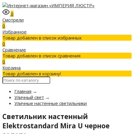
0
Смотрели
0
Избранное
Товар добавлен в список избранных
0
Сравнение
Товар добавлен в список сравнения
0
Корзина
Товар добавлен в корзину!
Главная
→
Уличный свет
→
Уличные настенные светильники
Светильник настенный
Elektrostandard Mira U черное