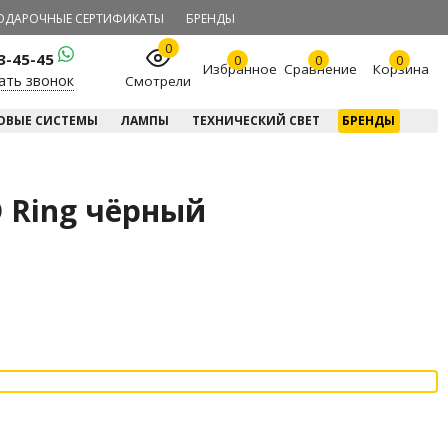
ОДАРОЧНЫЕ СЕРТИФИКАТЫ
БРЕНДЫ
0
23-45-45
0
0
0
Избранное
Сравнение
Корзина
ать звонок
Смотрели
ОВЫЕ СИСТЕМЫ
ЛАМПЫ
ТЕХНИЧЕСКИЙ СВЕТ
БРЕНДЫ
D Ring чёрный