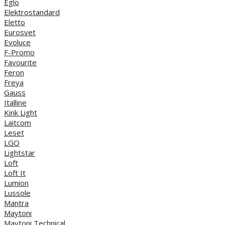
Eglo
Elektrostandard
Eletto
Eurosvet
Evoluce
F-Promo
Favourite
Feron
Freya
Gauss
Italline
Kink Light
Laitcom
Leset
LGO
Lightstar
Loft
Loft It
Lumion
Lussole
Mantra
Maytoni
Maytoni Technical