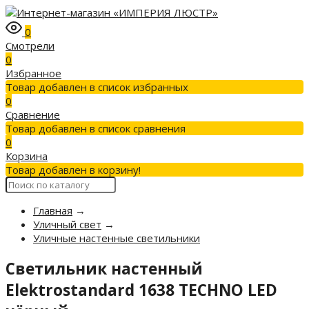
0
Смотрели
0
Избранное
Товар добавлен в список избранных
0
Сравнение
Товар добавлен в список сравнения
0
Корзина
Товар добавлен в корзину!
Главная
→
Уличный свет
→
Уличные настенные светильники
Светильник настенный
Elektrostandard 1638 TECHNO LED