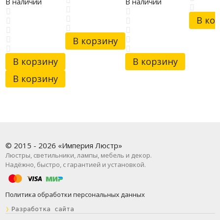
OML-69217-06
ML.6901.900.300P
В наличии
В наличии
GD
В ко
В корзину
В корзину
В корзину
В корзину
© 2015 - 2026 «Империя Люстр»
Люстры, светильники, лампы, мебель и декор.
Надёжно, быстро, с гарантией и установкой.
Политика обработки персональных данных
❯
Разработка сайта