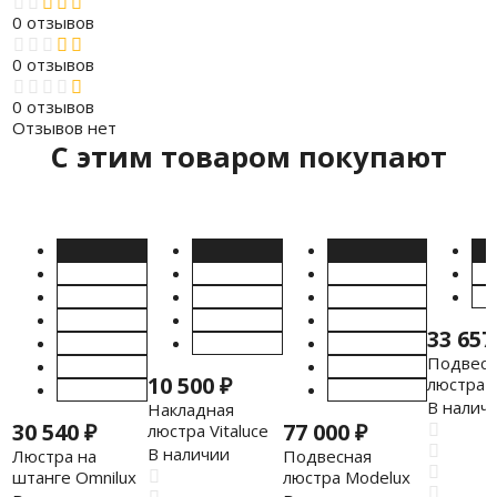
0 отзывов
0 отзывов
0 отзывов
Отзывов нет
C этим товаром покупают
33 65
Подвесн
10 500
₽
люстра V
V1679-0
В налич
Накладная
30 540
₽
77 000
₽
люстра Vitaluce
V5154-1/3+1PL
В наличии
Люстра на
Подвесная
штанге Omnilux
люстра Modelux