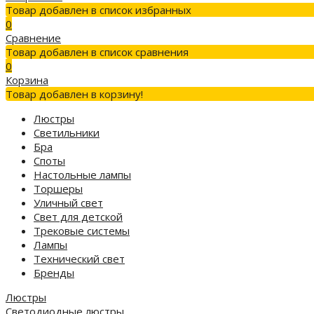
Товар добавлен в список избранных
0
Сравнение
Товар добавлен в список сравнения
0
Корзина
Товар добавлен в корзину!
Люстры
Светильники
Бра
Споты
Настольные лампы
Торшеры
Уличный свет
Свет для детской
Трековые системы
Лампы
Технический свет
Бренды
Люстры
Светодиодные люстры