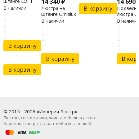
14 340
₽
14 690
штанге LOFT
LSP-8796
В наличии
В корзину
Люстра на
Подвесна
штанге Omnilux
люстра Cit
OML-67807-08
CL102054
В наличии
В наличи
В корзину
В корзину
В кор
В корзину
© 2015 - 2026 «Империя Люстр»
Люстры, светильники, лампы, мебель и декор.
Надёжно, быстро, с гарантией и установкой.