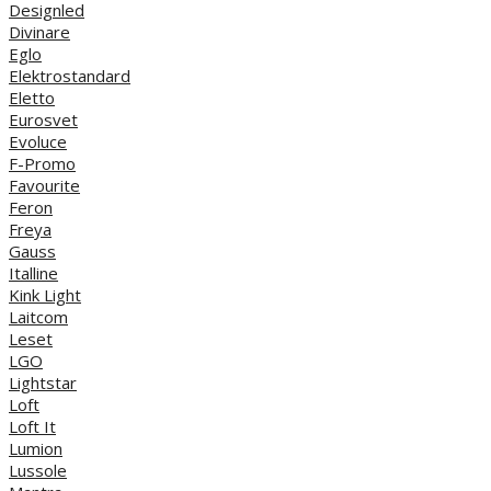
Designled
Divinare
Eglo
Elektrostandard
Eletto
Eurosvet
Evoluce
F-Promo
Favourite
Feron
Freya
Gauss
Italline
Kink Light
Laitcom
Leset
LGO
Lightstar
Loft
Loft It
Lumion
Lussole