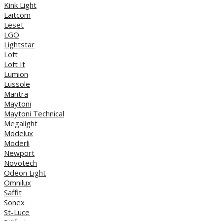
Kink Light
Laitcom
Leset
LGO
Lightstar
Loft
Loft It
Lumion
Lussole
Mantra
Maytoni
Maytoni Technical
Megalight
Modelux
Moderli
Newport
Novotech
Odeon Light
Omnilux
Saffit
Sonex
St-Luce