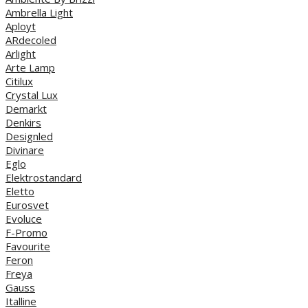
Ambrella Light
Aployt
ARdecoled
Arlight
Arte Lamp
Citilux
Crystal Lux
Demarkt
Denkirs
Designled
Divinare
Eglo
Elektrostandard
Eletto
Eurosvet
Evoluce
F-Promo
Favourite
Feron
Freya
Gauss
Italline