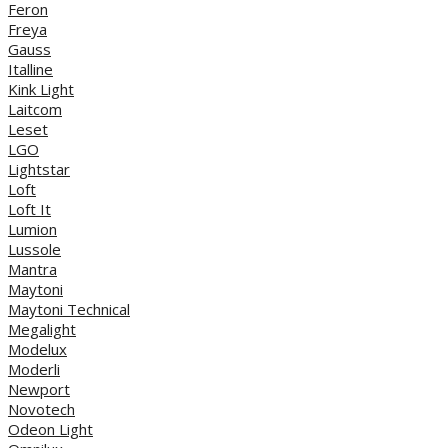
Feron
Freya
Gauss
Italline
Kink Light
Laitcom
Leset
LGO
Lightstar
Loft
Loft It
Lumion
Lussole
Mantra
Maytoni
Maytoni Technical
Megalight
Modelux
Moderli
Newport
Novotech
Odeon Light