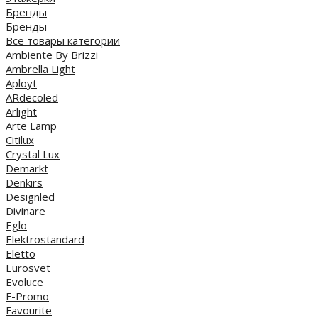
Бренды
Бренды
Все товары категории
Ambiente By Brizzi
Ambrella Light
Aployt
ARdecoled
Arlight
Arte Lamp
Citilux
Crystal Lux
Demarkt
Denkirs
Designled
Divinare
Eglo
Elektrostandard
Eletto
Eurosvet
Evoluce
F-Promo
Favourite