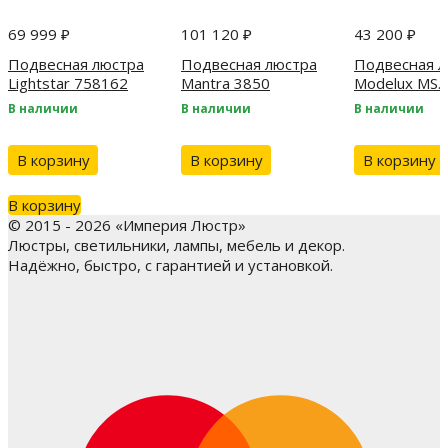
69 999
₽
101 120
₽
43 200
₽
Подвесная люстра
Подвесная люстра
Подвесная л
Lightstar 758162
Mantra 3850
Modelux MS.
BS
В наличии
В наличии
В наличии
В корзину
В корзину
В корзину
В корзину
© 2015 - 2026 «Империя Люстр»
Люстры, светильники, лампы, мебель и декор.
Надёжно, быстро, с гарантией и установкой.