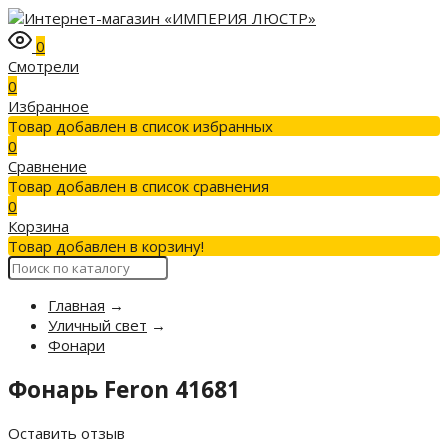
0
Смотрели
0
Избранное
Товар добавлен в список избранных
0
Сравнение
Товар добавлен в список сравнения
0
Корзина
Товар добавлен в корзину!
Главная
→
Уличный свет
→
Фонари
Фонарь Feron 41681
Оставить отзыв