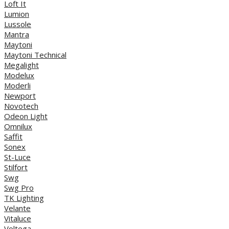
Loft It
Lumion
Lussole
Mantra
Maytoni
Maytoni Technical
Megalight
Modelux
Moderli
Newport
Novotech
Odeon Light
Omnilux
Saffit
Sonex
St-Luce
Stilfort
Swg
Swg Pro
TK Lighting
Velante
Vitaluce
Voltega