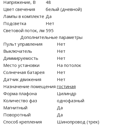
Напряжение, В
48
Цвет свечения
белый (дневной)
Лампы в комплекте
Да
Подсветка
Нет
Световой поток, лм
595
Дополнительные параметры
Пульт управления
Нет
Выключатель
Нет
Диммируемость
Нет
Место установки
На потолок
Солнечная батарея
Нет
Датчик движения
Нет
Назначение помещения
гостиная
Форма плафона
Цилиндр
Количество фаз
однофазный
Магнитный
Да
Поворотный
Да
Способ крепления
Шинопровод (трек)