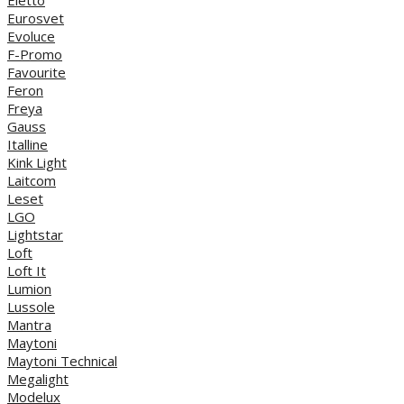
Eurosvet
Evoluce
F-Promo
Favourite
Feron
Freya
Gauss
Italline
Kink Light
Laitcom
Leset
LGO
Lightstar
Loft
Loft It
Lumion
Lussole
Mantra
Maytoni
Maytoni Technical
Megalight
Modelux