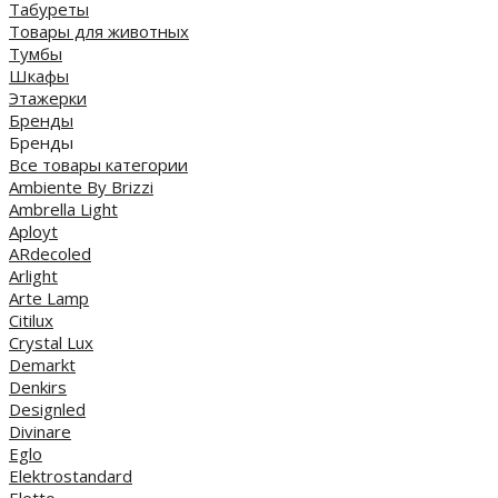
Табуреты
Товары для животных
Тумбы
Шкафы
Этажерки
Бренды
Бренды
Все товары категории
Ambiente By Brizzi
Ambrella Light
Aployt
ARdecoled
Arlight
Arte Lamp
Citilux
Crystal Lux
Demarkt
Denkirs
Designled
Divinare
Eglo
Elektrostandard
Eletto