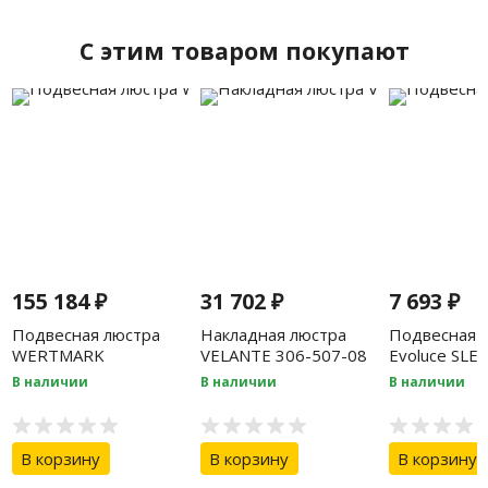
C этим товаром покупают
155 184
₽
31 702
₽
7 693
₽
Подвесная люстра
Накладная люстра
Подвесная 
WERTMARK
VELANTE 306-507-08
Evoluce SLE
WE465.02.143
В наличии
В наличии
В наличии
В корзину
В корзину
В корзину