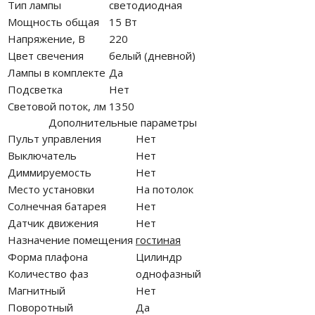
Тип лампы
светодиодная
Мощность общая
15 Вт
Напряжение, В
220
Цвет свечения
белый (дневной)
Лампы в комплекте
Да
Подсветка
Нет
Световой поток, лм
1350
Дополнительные параметры
Пульт управления
Нет
Выключатель
Нет
Диммируемость
Нет
Место установки
На потолок
Солнечная батарея
Нет
Датчик движения
Нет
Назначение помещения
гостиная
Форма плафона
Цилиндр
Количество фаз
однофазный
Магнитный
Нет
Поворотный
Да