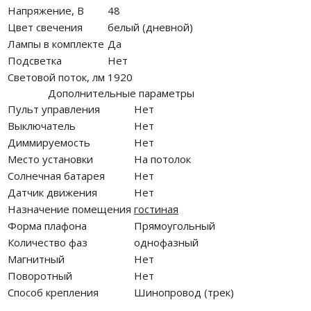
Напряжение, В
48
Цвет свечения
белый (дневной)
Лампы в комплекте
Да
Подсветка
Нет
Световой поток, лм
1920
Дополнительные параметры
Пульт управления
Нет
Выключатель
Нет
Диммируемость
Нет
Место установки
На потолок
Солнечная батарея
Нет
Датчик движения
Нет
Назначение помещения
гостиная
Форма плафона
Прямоугольный
Количество фаз
однофазный
Магнитный
Нет
Поворотный
Нет
Способ крепления
Шинопровод (трек)