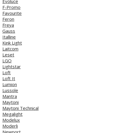
Evoluce
F-Promo
Favourite
Feron
Freya
Gauss
Italline
Kink Light
Laitcom
Leset
LGO
Lightstar
Loft
Loft It
Lumion
Lussole
Mantra
Maytoni
Maytoni Technical
Megalight
Modelux
Moderli
Newport