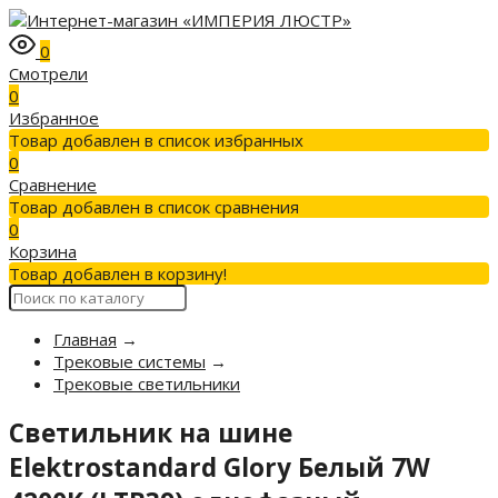
0
Смотрели
0
Избранное
Товар добавлен в список избранных
0
Сравнение
Товар добавлен в список сравнения
0
Корзина
Товар добавлен в корзину!
Главная
→
Трековые системы
→
Трековые светильники
Светильник на шине
Elektrostandard Glory Белый 7W