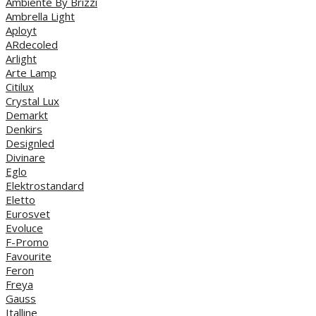
Ambiente By Brizzi
Ambrella Light
Aployt
ARdecoled
Arlight
Arte Lamp
Citilux
Crystal Lux
Demarkt
Denkirs
Designled
Divinare
Eglo
Elektrostandard
Eletto
Eurosvet
Evoluce
F-Promo
Favourite
Feron
Freya
Gauss
Italline