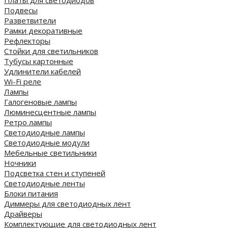
Платы для светодиодов
Подвесы
Разветвители
Рамки декоративные
Рефлекторы
Стойки для светильников
Тубусы картонные
Удлинители кабелей
Wi-Fi реле
Лампы
Галогеновые лампы
Люминесцентные лампы
Ретро лампы
Светодиодные лампы
Светодиодные модули
Мебельные светильники
Ночники
Подсветка стен и ступеней
Светодиодные ленты
Блоки питания
Диммеры для светодиодных лент
Драйверы
Комплектующие для светодиодных лент