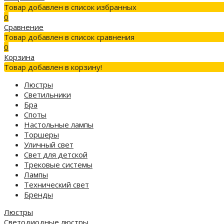
Товар добавлен в список избранных
0
Сравнение
Товар добавлен в список сравнения
0
Корзина
Товар добавлен в корзину!
Люстры
Светильники
Бра
Споты
Настольные лампы
Торшеры
Уличный свет
Свет для детской
Трековые системы
Лампы
Технический свет
Бренды
Люстры
Светодиодные люстры