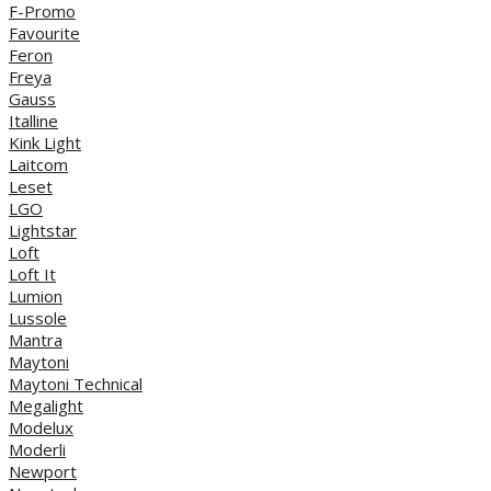
F-Promo
Favourite
Feron
Freya
Gauss
Italline
Kink Light
Laitcom
Leset
LGO
Lightstar
Loft
Loft It
Lumion
Lussole
Mantra
Maytoni
Maytoni Technical
Megalight
Modelux
Moderli
Newport