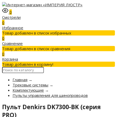
0
Смотрели
0
Избранное
Товар добавлен в список избранных
0
Сравнение
Товар добавлен в список сравнения
0
Корзина
Товар добавлен в корзину!
Главная
→
Трековые системы
→
Комплектующие
→
Пульты управления для шинопроводов
Пульт Denkirs DK7300-BK (серия
PRO)