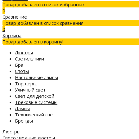
Товар добавлен в список избранных
0
Сравнение
Товар добавлен в список сравнения
0
Корзина
Товар добавлен в корзину!
Люстры
Светильники
Бра
Споты
Настольные лампы
Торшеры
Уличный свет
Свет для детской
Трековые системы
Лампы
Технический свет
Бренды
Люстры
Светодиодные люстры