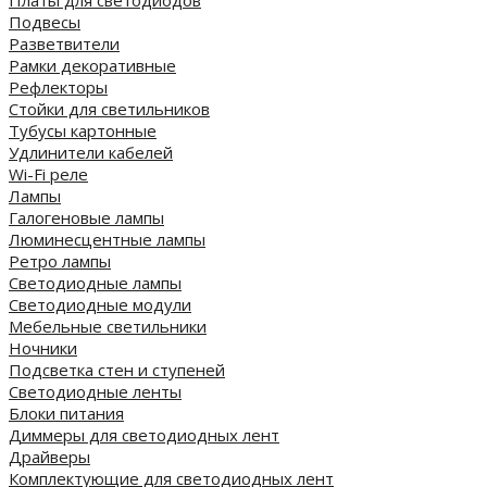
Платы для светодиодов
Подвесы
Разветвители
Рамки декоративные
Рефлекторы
Стойки для светильников
Тубусы картонные
Удлинители кабелей
Wi-Fi реле
Лампы
Галогеновые лампы
Люминесцентные лампы
Ретро лампы
Светодиодные лампы
Светодиодные модули
Мебельные светильники
Ночники
Подсветка стен и ступеней
Светодиодные ленты
Блоки питания
Диммеры для светодиодных лент
Драйверы
Комплектующие для светодиодных лент